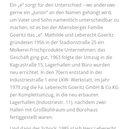
Ein „e“ sorgt für den Unterschied – wo anderswo
gerne ein „Junior“ an den Namen gehängt wird,
um Vater und Sohn namentlich unterscheidbar zu
machen, ist es bei der Abensberger Familie
Goeritz das „e“. Mathilde und Leberecht Goeritz
gründeten 1956 in der Stadionstraße 25 ein
Molkerei-Frischprodukte-Unternehmen; das
Geschäft ging gut, 1963 folgte der Umzug in die
Kagrastraße 15, Lagerhallen und Büro wurden
neu errichtet. In den 70ern entstand in der
Industriestraße 1 eine LKW- Werkstatt, im Jahr
1979 zog die Fa. Leberecht Goeritz GmbH & Co.KG
per Komplettumzug, in die neu erbauten
Lagerhallen (Industriestr. 11), nachdem zwei
Hallen mit Großkühlraum und Bürohaus
fertiggestellt waren.
Und dann der Schock: 1985 starb Herr Leberecht