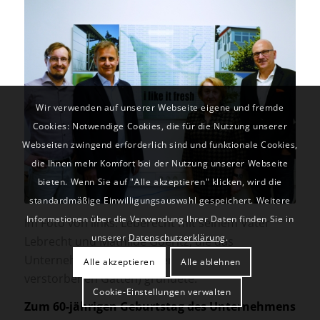
Wir verwenden auf unserer Webseite eigene und fremde
Cookies: Notwendige Cookies, die für die Nutzung unserer
Webseiten zwingend erforderlich sind und funktionale Cookies,
die Ihnen mehr Komfort bei der Nutzung unserer Webseite
bieten. Wenn Sie auf "Alle akzeptieren" klicken, wird die
standardmäßige Einwilligungsauswahl gespeichert. Weitere
Informationen über die Verwendung Ihrer Daten finden Sie in
Im Foto von links: Leberecht mit seinem Vater
unserer
Datenschutzerklärung
.
Lebrecht und Mathilde Goeritz, die das
Unternehmen vor 60 Jahren (mit ihrem
Alle akzeptieren
Alle ablehnen
verstorbenen Gatten) gründete.
Cookie-Einstellungen verwalten
Zum 60-jährigen Geburtstag des Unternehmens