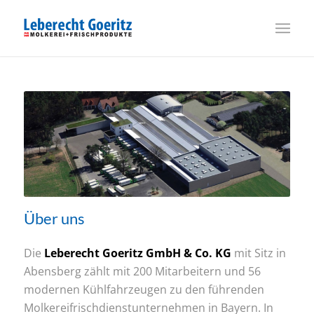
Über uns
Die
Leberecht Goeritz GmbH & Co. KG
mit Sitz in
Abensberg zählt mit 200 Mitarbeitern und 56
modernen Kühlfahrzeugen zu den führenden
Molkereifrischdienstunternehmen in Bayern. In